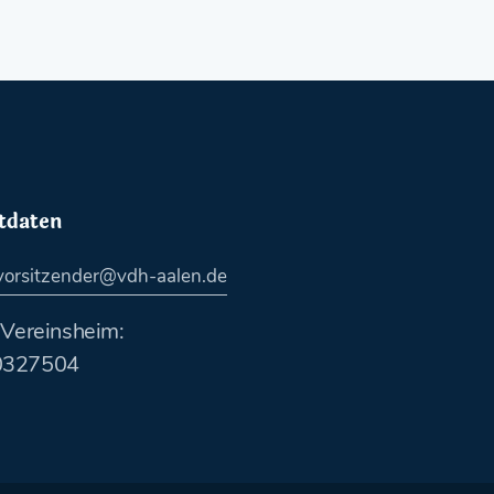
tdaten
.vorsitzender@vdh-aalen.de
 Vereinsheim:
0327504