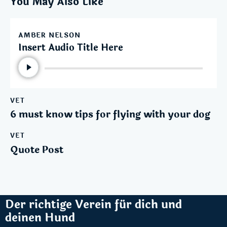
You May Also Like
AMBER NELSON
Insert Audio Title Here
Audio-
Player
VET
6 must know tips for flying with your dog
VET
Quote Post
Der richtige Verein für dich und
deinen Hund