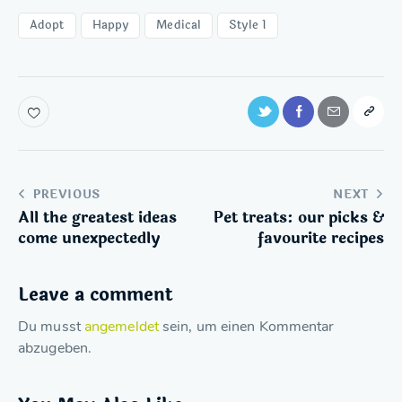
Adopt
Happy
Medical
Style 1
PREVIOUS
NEXT
All the greatest ideas
Pet treats: our picks &
come unexpectedly
favourite recipes
Leave a comment
Du musst
angemeldet
sein, um einen Kommentar
abzugeben.